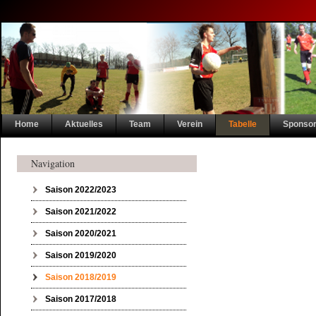
Navigation
Home
Aktuelles
Team
Verein
Tabelle
Sponso
überspringen
Navigation
Navigation überspringen
Saison 2022/2023
Saison 2021/2022
Saison 2020/2021
Saison 2019/2020
Saison 2018/2019
Saison 2017/2018