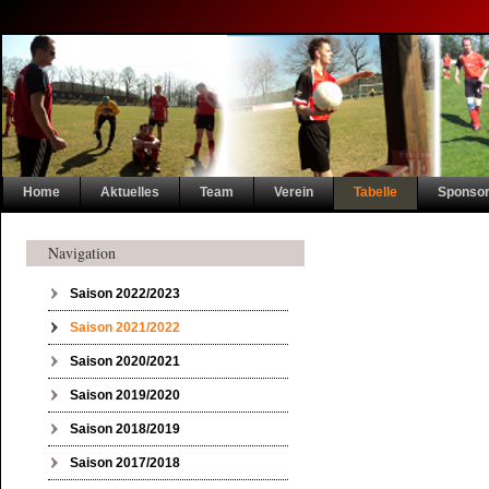
Navigation
Home
Aktuelles
Team
Verein
Tabelle
Sponso
überspringen
Navigation
Navigation überspringen
Saison 2022/2023
Saison 2021/2022
Saison 2020/2021
Saison 2019/2020
Saison 2018/2019
Saison 2017/2018