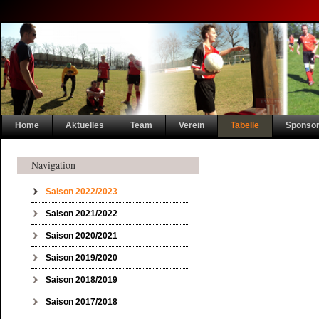
Navigation
Home
Aktuelles
Team
Verein
Tabelle
Sponso
überspringen
Navigation
Navigation überspringen
Saison 2022/2023
Saison 2021/2022
Saison 2020/2021
Saison 2019/2020
Saison 2018/2019
Saison 2017/2018